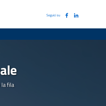
Seguici su
uale
la fila